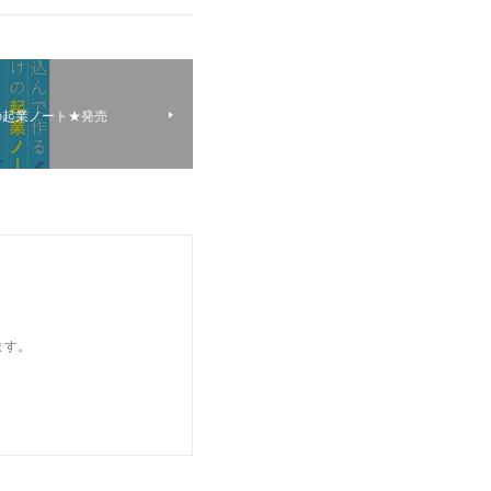
の起業ノート★発売
ます。