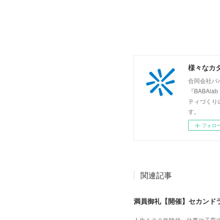
様々なカ
合同会社バ
『BABA
ティづくり
す。
フォロ
関連記事
人生１００年時代。仕事や子育