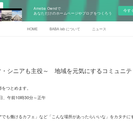
Ameba Owndで
今す
あなただけのホームページやブログをつくろう
HOME
BABA lab について
ニュース
マ・シニアも主役～ 地域を元気にするコミュニテ
師をつとめます。
日、午前10時30分～正午
アでも働けるカフェ」など「こんな場所があったらいいな」をカタチに