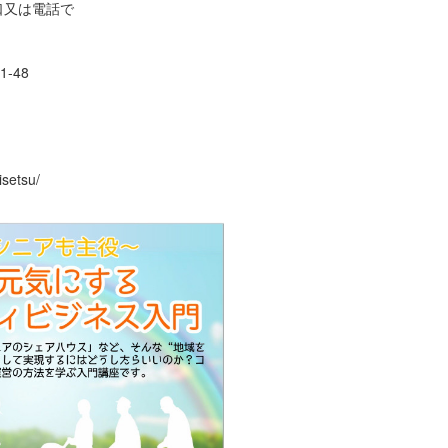
口又は電話で
1-48
isetsu/