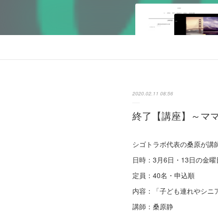
2020.02.11 08:56
終了【講座】～マ
シゴトラボ代表の桑原が講
日時：3月6日・13日の金曜
定員：40名・申込順
内容：「子ども連れやシニ
講師：桑原静