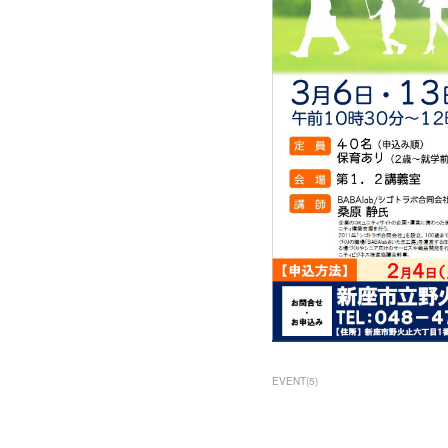
EVENT
(
5
)