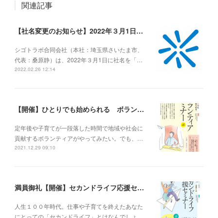
関連記事
【社名変更のお知らせ】2022年３月1日に社名を「合同会社ババラボ（通称 BABA lab）」に変更します
シゴトラボ合同会社（本社：埼玉県さいたま市、
代表：桑原静）は、2022年３月1日に社名を「…
2022.02.26 12:14
【開催】ひとりでも始められる ボランティアセミナー
定年後や子育てが一段落した時間で地域や社会に
貢献するボランティアがやってみたい。でも、…
2021.12.29 09:10
満員御礼【開催】セカンドライフ応援セミナー はたらく・まなぶ・たのしむ 50歳からのセカンドライフ応援セミナー
人生１００年時代。仕事や子育てを終えたあなた
にとっての「セカンドライフ」とはなんでしょ…