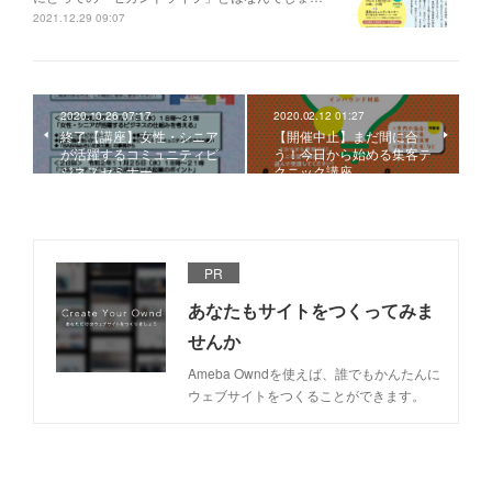
2021.12.29 09:07
2020.10.26 07:17
2020.02.12 01:27
終了【講座】女性・シニア
【開催中止】まだ間に合
が活躍するコミュニティビ
う！今日から始める集客テ
ジネスセミナー
クニック講座
PR
あなたもサイトをつくってみま
せんか
Ameba Owndを使えば、誰でもかんたんに
ウェブサイトをつくることができます。