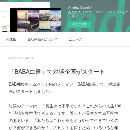
Ameba Owndで
あなただけのホームページやブログをつ
くろう
今すぐ試す
HOME
BABA lab について
ニュース
2020.05.08 04:39
「BABA白書」で対談企画がスタート
BABAlabホームページ内のメディア「BABA白書」で、対談企
画がスタートしました。
対談のテーマは、『長生きは不幸ですか？これからの人生100
年時代を多世代で考える』です。誰しもが長生きする可能性
のあるいま、「私たちはこれからをどうやって生きていくの
か？何ができるのか？」のヒントを探すため、いろいろな年